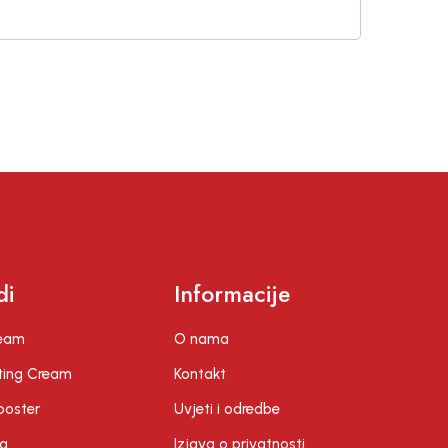
di
Informacije
ream
O nama
ting Cream
Kontakt
Booster
Uvjeti i odredbe
na
Izjava o privatnosti