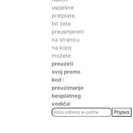
uspješne
pretplate,
bit ćete
preusmjereni
na stranicu
na kojoj
možete
preuzeti
svoj promo
kod
i
preuzimanje
besplatnog
vodiča
!
Prijava