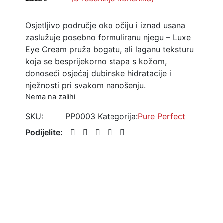
Korisničke
8
ocjene:
5.00
Osjetljivo područje oko očiju i iznad usana
od ukupno 5
(
korisnika)
zaslužuje posebno formuliranu njegu – Luxe
Eye Cream pruža bogatu, ali laganu teksturu
koja se besprijekorno stapa s kožom,
donoseći osjećaj dubinske hidratacije i
nježnosti pri svakom nanošenju.
Nema na zalihi
SKU:
PP0003
Kategorija:
Pure Perfect
Podijelite:
)