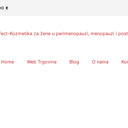
00 €
Home
Web Trgovina
Blog
O nama
Ko