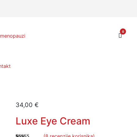
0
ntakt
34,00
€
Luxe Eye Cream
(
8
recenzije korisnika)