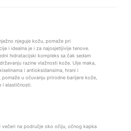
, nježno njeguje kožu, pomaže pri
e i idealna je i za najosjetljivije tenove.
redni hidratacijski kompleks sa čak sedam
državanju razine vlažnosti kože. Ulje maka,
selinama i antioksidansima, hrani i
 pomaže u očuvanju prirodne barijere kože,
i elastičnosti.
i večeri na područje oko očiju, očnog kapka